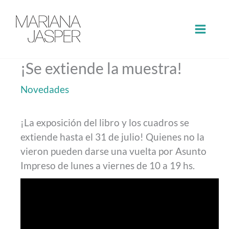
Ir
al
contenido
¡Se extiende la muestra!
Novedades
¡La exposición del libro y los cuadros se
extiende hasta el 31 de julio! Quienes no la
vieron pueden darse una vuelta por Asunto
Impreso de lunes a viernes de 10 a 19 hs.