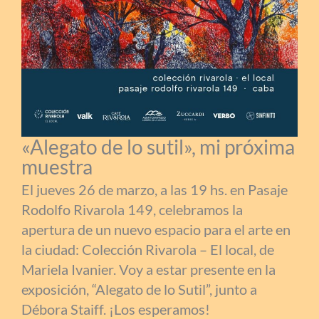
«Alegato de lo sutil», mi próxima
muestra
El jueves 26 de marzo, a las 19 hs. en Pasaje
Rodolfo Rivarola 149, celebramos la
apertura de un nuevo espacio para el arte en
la ciudad: Colección Rivarola – El local, de
Mariela Ivanier. Voy a estar presente en la
exposición, “Alegato de lo Sutil”, junto a
Débora Staiff. ¡Los esperamos!